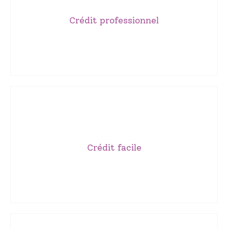
utilisé pour l’acquisition de matériels ou d’immobiliers.
Crédit professionnel
obtenue va servir pour un fonds de roulement. Il peut être
Un crédit professionnel s’applique lorsque la somme
Crédit professionnel
justificatif font partie des crédits faciles les plus connus.
et la réponse est rapide. Le microcrédit et le crédit sans
contrat facile à obtenir. La demande est effectuée en ligne
Crédit facile
Un crédit facile fait profiter d’un processus simple et d’un
Crédit facile