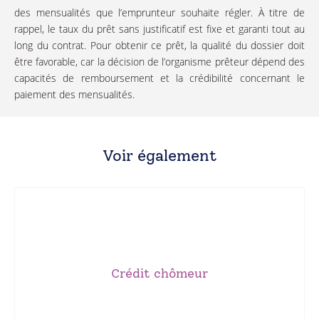
des mensualités que l’emprunteur souhaite régler. À titre de
rappel, le taux du prêt sans justificatif est fixe et garanti tout au
long du contrat. Pour obtenir ce prêt, la qualité du dossier doit
être favorable, car la décision de l’organisme prêteur dépend des
capacités de remboursement et la crédibilité concernant le
paiement des mensualités.
Voir également
caution.
d’un prêt de la CAF. Le demandeur peut aussi utiliser une
vers un crédit chômeur. Il peut s’agir d’un microcrédit ou
Crédit chômeur
concrétiser un projet, un sans emploi peut se tourner
Pour satisfaire un besoin de financement ou pour
Crédit chômeur